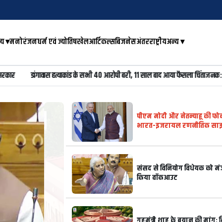
्य
▾
मनोरंजन
धर्म एवं ज्योतिष
खेल
आर्टिकल्स
बिजनेस
अंतरराष्ट्रीय
अन्य
▾
 सभी 40 आरोपी बरी, 11 साल बाद आया फैसला चिंताजनक: गहलोत
ताकतवर हो रही वायु
पीएम मोदी और नेतन्याहू की फो
भारत-इजरायल रणनीतिक साझ
पश्चिम एशिया पर चर्चा
संसद से विनियोग विधेयक को मंजू
किया वॉकआउट
गृहमंत्री शाह के बयान की मांग: व