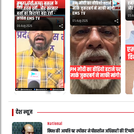
जनता,रोटी,कपड़ा मकान के
PM मोदी का वीडियो हटाने पर
एमप
लिए तरस रही , और सरकार
मार्क जुकरबर्ग ने माफी मांगी
और प
बसों का किराया बढ़ा रही -
EMS TV
05-A
कांग्रेस EMS TV
05-Aug-2026
06-Aug-2026
देश न्यूज़
National
विपक्ष की आपत्ति पर स्पीकर ने पीठासीन अधिकारी की टिप्पण