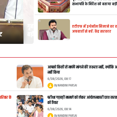
सभापति के निर्देश को बताया बड़
्देश को बताया
एटीएफ में इथेनॉल मिलाने का कोई प्रस्ताव नह
एटीएफ में इथेनॉल मिलाने का कोई
अफवाहों से बचें: केंद्र सरकार
सरकार
देशभर में मानसून का कहर: यूपी में बाढ़
आपको किसी से माफी मांगने की जरूरत नहीं, क्योंकि
नहीं किया
6/08/2026, 08:17
By
NANDINI PARSAI
परिवार के
परीक्षा गड़बड़ी मामले को लेकर आंदोलनकारी छात्र सर
को तैयार
6/08/2026, 08:14
By
NANDINI PARSAI