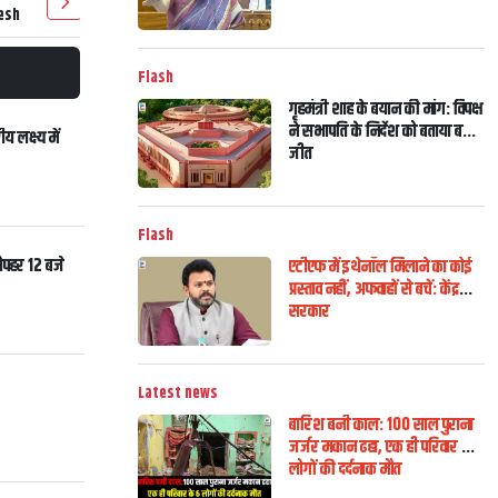
esh
Flash
गृहमंत्री शाह के बयान की मांग: विपक्ष
ने सभापति के निर्देश को बताया बड़ी
य लक्ष्य में
जीत
Flash
दोपहर 12 बजे
एटीएफ में इथेनॉल मिलाने का कोई
प्रस्ताव नहीं, अफवाहों से बचें: केंद्र
सरकार
Latest news
बारिश बनी काल: 100 साल पुराना
जर्जर मकान ढहा, एक ही परिवार के 6
लोगों की दर्दनाक मौत