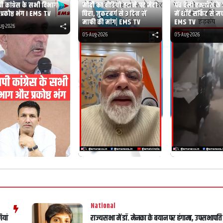
ी कांग्रेस के सभी विभाग
मोदी का वीडियो हटाने पर मेटा
पेंच वैली एक्सप्रेस 
्रकोष्ठ भंग I EMS TV
घिरा, जुकरबर्ग से 3 दिन में
में शॉर्ट सर्किट से म
माफी की मांग| EMS TV
EMS TV
ug-2026
05-Aug-2026
05-Aug-2026
National
ियां
राज्यसभा में डॉ. मेनका के बयान पर हंगामा, उपसभापति न