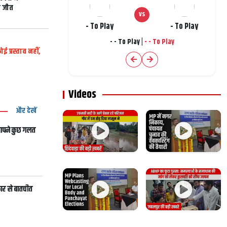
ी जीत
VS
- To Play
- To Play
-
- To Play
|
-
- To Play
ीं, अफवाहों से बचें: केंद्र
 प्रस्ताव नहीं,
 से स्कूल हुए जलमग्न
Videos
और देखें
 आपने कुछ गलत
कार से बातचीत