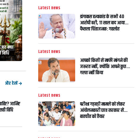
Latest news
डांगावास हत्याकांड के सभी 40
आरोपी बरी, 11 साल बाद आया
फैसला चिंताजनक: गहलोत
पर क्या
Latest news
्ण विधि
आपको किसी से माफी मांगने की
जरूरत नहीं, क्योंकि आपने कुछ
गलत नहीं किया
और देखें
Latest news
 चाहिए? जानिए
परीक्षा गड़बड़ी मामले को लेकर
 सही विधि
आंदोलनकारी छात्र सरकार से
बातचीत को तैयार