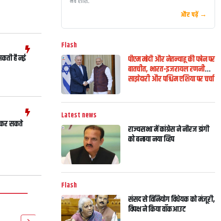
मेष राशि
...
और पढ़ें →
Flash
 सकती है नई
पीएम मोदी और नेतन्याहू की फोन पर
बातचीत, भारत-इजरायल रणनीतिक
साझेदारी और पश्चिम एशिया पर चर्चा
Latest news
ीं कर सकते
राज्यसभा में कांग्रेस ने नीरज डांगी
को बनाया नया व्हिप
Flash
संसद से विनियोग विधेयक को मंजूरी,
विपक्ष ने किया वॉकआउट