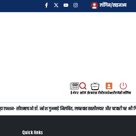
लॉगिन/साइनअप
ई-पेपर
खोजें
ईएमएस टीवी
डायरेक्टरी
एजेंसी लॉगिन
का बड़ा एक्शन- सीएमएचओ डॉ. नरेश गुन्नाड़े निलंबित, लापरवाह तहसीलदार और पटवारी पर भी गि
Quick links