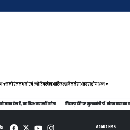
्य
▾
मनोरंजन
धर्म एवं ज्योतिष
खेल
आर्टिकल्स
बिजनेस
अंतरराष्ट्रीय
अन्य
▾
ो जवाब देना है, यह विपक्ष तय नहीं करेगा
छिंदवाड़ा दौरे पर मुख्यमंत्री डॉ. मोहन यादव 
About EMS
Us