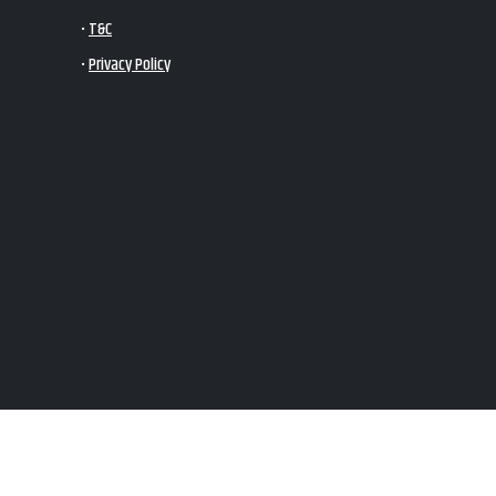
•
T&C
•
Privacy Policy