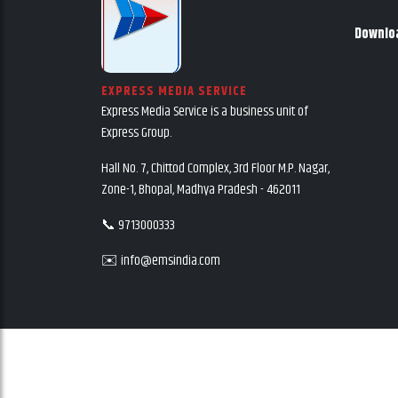
Downlo
EXPRESS MEDIA SERVICE
Express Media Service is a business unit of
Express Group.
Hall No. 7, Chittod Complex, 3rd Floor M.P. Nagar,
Zone-1, Bhopal, Madhya Pradesh - 462011
📞 9713000333
✉️ info@emsindia.com