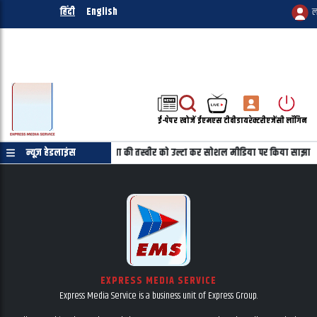
हिंदी
English
ल
ई-पेपर
खोजें
ईएमएस टीवी
डायरेक्टरी
एजेंसी लॉगिन
ाणपत्र की जरुरत नहीं
न्यूज़ हेडलाइंस
महबूबा की तस्वीर को उल्टा कर सोशल मीडिया पर किया साझा
EXPRESS MEDIA SERVICE
Express Media Service is a business unit of Express Group.