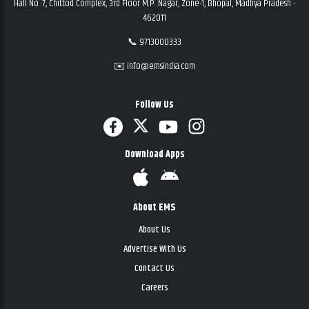
Hall No. 7, Chittod Complex, 3rd Floor M.P. Nagar, Zone-1, Bhopal, Madhya Pradesh -
462011
📞 9713000333
✉️ info@emsindia.com
Follow Us
Download Apps
About EMS
About Us
Advertise With Us
Contact Us
Careers