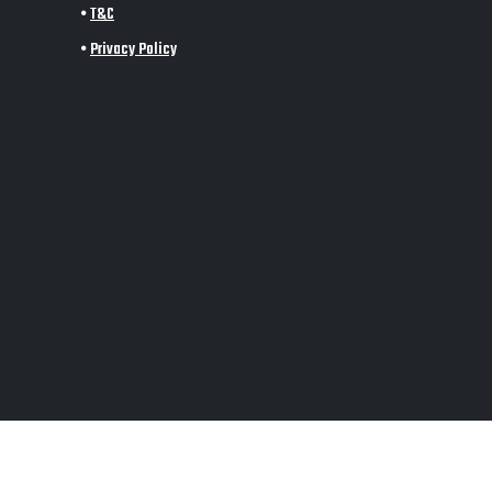
•
T&C
•
Privacy Policy