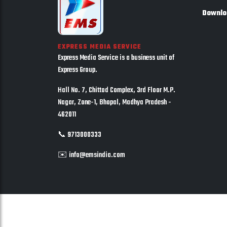
Downlo
EXPRESS MEDIA SERVICE
Express Media Service is a business unit of
Express Group.
Hall No. 7, Chittod Complex, 3rd Floor M.P.
Nagar, Zone-1, Bhopal, Madhya Pradesh -
462011
📞 9713000333
✉️ info@emsindia.com