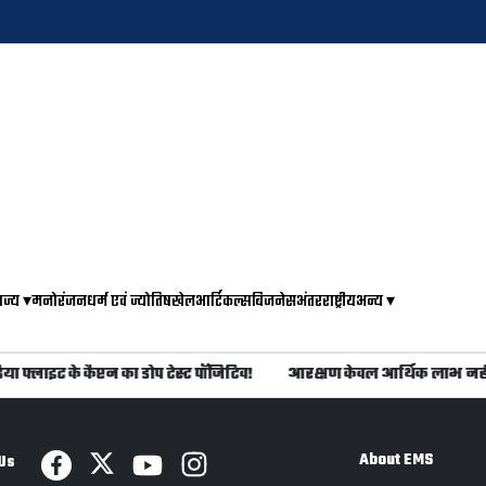
ाज्य
▾
मनोरंजन
धर्म एवं ज्योतिष
खेल
आर्टिकल्स
बिजनेस
अंतरराष्ट्रीय
अन्य
▾
 फ्लाइट के कैप्टन का डोप टेस्ट पॉजिटिव!
आरक्षण केवल आर्थिक लाभ नहीं
About EMS
Us