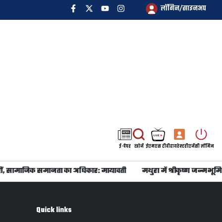
लॉगिन/साइनअप
ई-पेपर
खोजें
ईएमएस टीवी
डायरेक्टरी
एजेंसी लॉगिन
, सामाजिक समानता का अधिकार: मायावती
मथुरा में श्रीकृष्ण जन्मभूमि 
Quick links