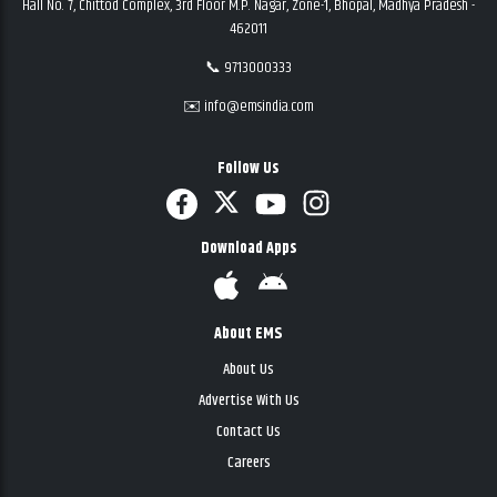
Hall No. 7, Chittod Complex, 3rd Floor M.P. Nagar, Zone-1, Bhopal, Madhya Pradesh -
462011
📞 9713000333
✉️ info@emsindia.com
Follow Us
Download Apps
About EMS
About Us
Advertise With Us
Contact Us
Careers