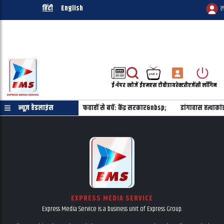
हिंदी
English
ल
ई-पेपर
खोजें
ईएमएस टीवी
डायरेक्टरी
एजेंसी लॉगिन
ल मिलाने का कोई प्रस्ताव नहीं, अफवाहों से बचें: केंद्र सरकार&nbsp;
न्यूज़ हेडलाइंस
डांगावास हत्याक
EXPRESS MEDIA SERVICE
Express Media Service is a business unit of Express Group.