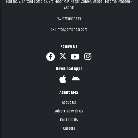
Hall No. 7, Chittod Complex, 3rd Floor M.P. Nagar, Zone-1, Bhopal, Madhya Pradesh -
462011
📞 9713000333
✉️ info@emsindia.com
Follow Us
Download Apps
About EMS
About Us
Advertise With Us
Contact Us
Careers