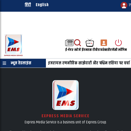
हिंदी
English
ल
ई-पेपर
खोजें
ईएमएस टीवी
डायरेक्टरी
एजेंसी लॉगिन
याहू की फोन पर बातचीत, भारत-इजरायल रणनीतिक साझेदारी और पश्चिम एशिया पर चर्चा
न्यूज़ हेडलाइंस
EXPRESS MEDIA SERVICE
Express Media Service is a business unit of Express Group.