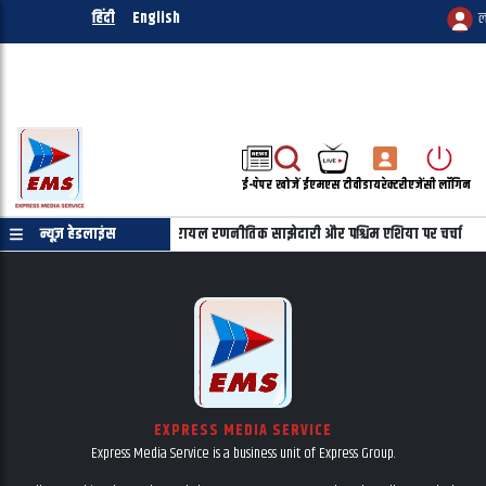
हिंदी
English
ल
ई-पेपर
खोजें
ईएमएस टीवी
डायरेक्टरी
एजेंसी लॉगिन
ू की फोन पर बातचीत, भारत-इजरायल रणनीतिक साझेदारी और पश्चिम एशिया पर चर्चा
न्यूज़ हेडलाइंस
EXPRESS MEDIA SERVICE
Express Media Service is a business unit of Express Group.