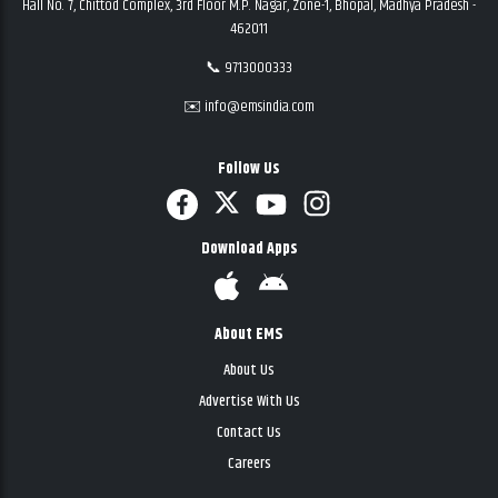
Hall No. 7, Chittod Complex, 3rd Floor M.P. Nagar, Zone-1, Bhopal, Madhya Pradesh -
462011
📞 9713000333
✉️ info@emsindia.com
Follow Us
Download Apps
About EMS
About Us
Advertise With Us
Contact Us
Careers