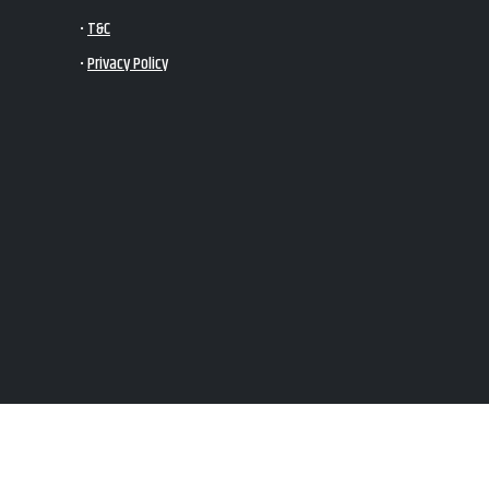
•
T&C
•
Privacy Policy