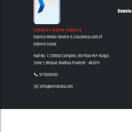
Downlo
EXPRESS MEDIA SERVICE
Express Media Service is a business unit of
Express Group.
Hall No. 7, Chittod Complex, 3rd Floor M.P. Nagar,
Zone-1, Bhopal, Madhya Pradesh - 462011
📞 9713000333
✉️ info@emsindia.com