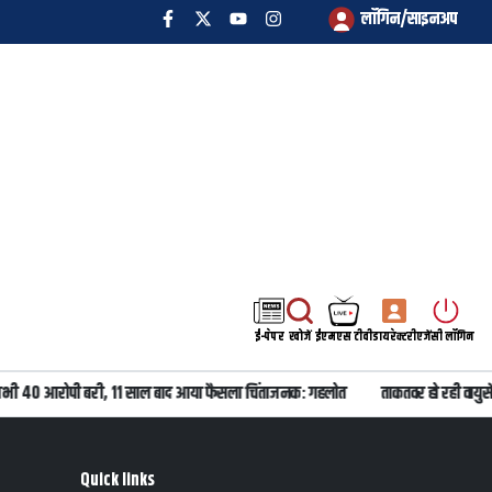
लॉगिन/साइनअप
ई-पेपर
खोजें
ईएमएस टीवी
डायरेक्टरी
एजेंसी लॉगिन
 सभी 40 आरोपी बरी, 11 साल बाद आया फैसला चिंताजनक: गहलोत
ताकतवर हो रही वायु
Quick links