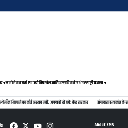
्य
▾
मनोरंजन
धर्म एवं ज्योतिष
खेल
आर्टिकल्स
बिजनेस
अंतरराष्ट्रीय
अन्य
▾
ेनॉल मिलाने का कोई प्रस्ताव नहीं, अफवाहों से बचें: केंद्र सरकार
डांगावास हत्याकांड के
About EMS
Us