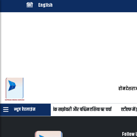
हिंदी
English
होम
देश
राज
र बातचीत, भारत-इजरायल रणनीतिक साझेदारी और पश्चिम एशिया पर चर्चा
एटीएफ में इथ
न्यूज़ हेडलाइंस
Follow 