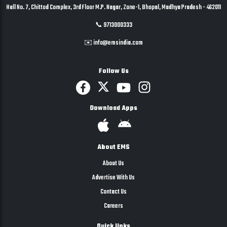
Hall No. 7, Chittod Complex, 3rd Floor M.P. Nagar, Zone-1, Bhopal, Madhya Pradesh - 462011
📞 9713000333
✉️ info@emsindia.com
Follow Us
Download Apps
About EMS
About Us
Advertise With Us
Contact Us
Careers
Quick links