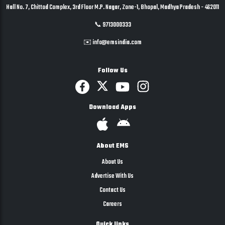
Hall No. 7, Chittod Complex, 3rd Floor M.P. Nagar, Zone-1, Bhopal, Madhya Pradesh - 462011
📞 9713000333
✉️ info@emsindia.com
Follow Us
Download Apps
About EMS
About Us
Advertise With Us
Contact Us
Careers
Quick links