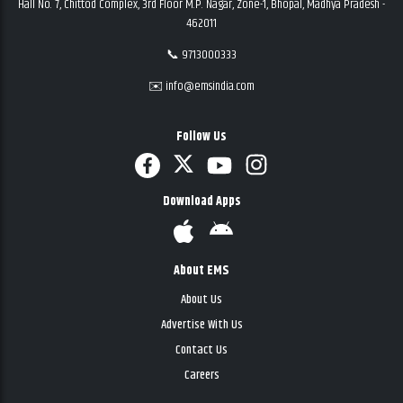
Hall No. 7, Chittod Complex, 3rd Floor M.P. Nagar, Zone-1, Bhopal, Madhya Pradesh -
462011
📞 9713000333
✉️ info@emsindia.com
Follow Us
Download Apps
About EMS
About Us
Advertise With Us
Contact Us
Careers