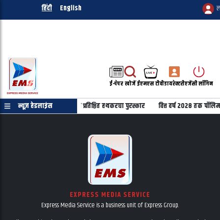
हिंदी
English
ल
ई-पेपर
खोजें
ईएमएस टीवी
डायरेक्टरी
एजेंसी लॉगिन
घा दिवस पर 22 हस्तियों को मिलेंगे प्रतिष्ठित हथकरघा पुरस्कार
न्यूज़ हेडलाइंस
वित्त वर्ष 2028 तक पॉलिम
EXPRESS MEDIA SERVICE
Express Media Service is a business unit of Express Group.