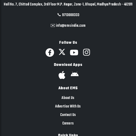
Hall No. 7, Chittod Complex, 3rd Floor M.P. Nagar, Zone-1, Bhopal, Madhya Pradesh - 462011
📞 9713000333
✉️ info@emsindia.com
Follow Us
Download Apps
About EMS
About Us
Advertise With Us
Contact Us
Careers
Quick links