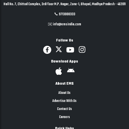
Hall No. 7, Chittod Complex, 3rd Floor M.P. Nagar, Zone-1, Bhopal, Madhya Pradesh - 462011
📞 9713000333
✉️ info@emsindia.com
Follow Us
Download Apps
About EMS
About Us
Advertise With Us
Contact Us
Careers
Quick links