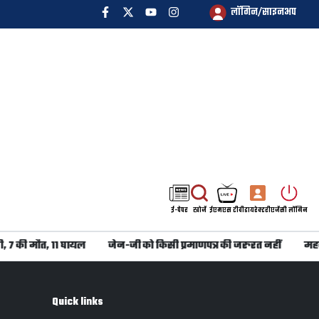
लॉगिन/साइनअप
ई-पेपर
खोजें
ईएमएस टीवी
डायरेक्टरी
एजेंसी लॉगिन
, 7 की मौत, 11 घायल
जेन-जी को किसी प्रमाणपत्र की जरुरत नहीं
महबू
Quick links