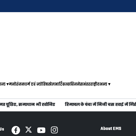
ाज्य
▾
मनोरंजन
धर्म एवं ज्योतिष
खेल
आर्टिकल्स
बिजनेस
अंतरराष्ट्रीय
अन्य
▾
मत पूछिए, समाधान भी खोजिए
हिमाचल के चंबा में निजी बस खाई में गिरी
About EMS
Us