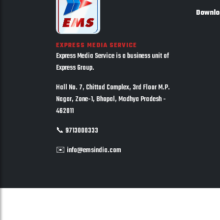
Downlo
EXPRESS MEDIA SERVICE
Express Media Service is a business unit of
Express Group.
Hall No. 7, Chittod Complex, 3rd Floor M.P.
Nagar, Zone-1, Bhopal, Madhya Pradesh -
462011
📞 9713000333
✉️ info@emsindia.com