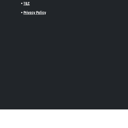
•
T&C
•
Privacy Policy