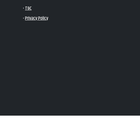
•
T&C
•
Privacy Policy