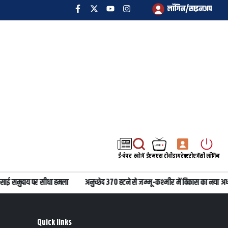
लॉगिन/साइनअप
ई-पेपर
खोजें
ईएमएस टीवी
डायरेक्टरी
एजेंसी लॉगिन
ाई समुदाय पर सीधा हमला
अनुच्छेद 370 हटने से जम्मू-कश्मीर में विकास का नया अध्य
Quick links