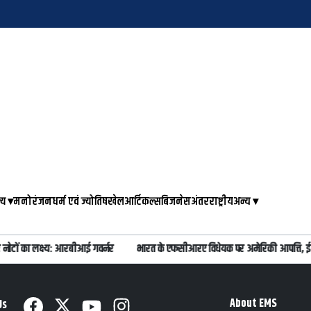
्य
▾
मनोरंजन
धर्म एवं ज्योतिष
खेल
आर्टिकल्स
बिजनेस
अंतरराष्ट्रीय
अन्य
▾
नोटों का लक्ष्य: आरबीआई गवर्नर
भारत के एफसीआरए विधेयक पर अमेरिकी आपत्ति, ईस
About EMS
Us