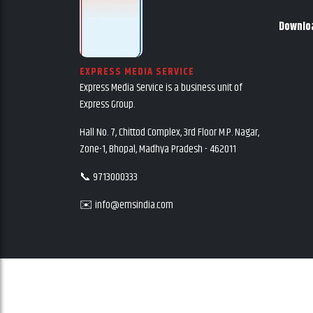
Downlo
EXPRESS MEDIA SERVICE
Express Media Service is a business unit of
Express Group.
Hall No. 7, Chittod Complex, 3rd Floor M.P. Nagar,
Zone-1, Bhopal, Madhya Pradesh - 462011
📞 9713000333
✉️ info@emsindia.com