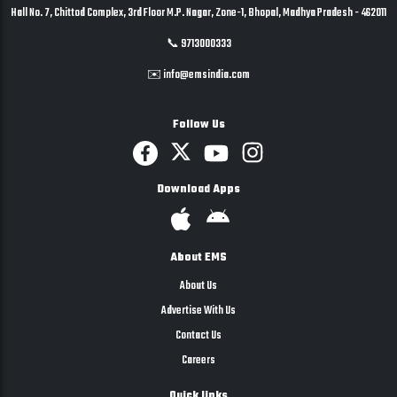
Hall No. 7, Chittod Complex, 3rd Floor M.P. Nagar, Zone-1, Bhopal, Madhya Pradesh - 462011
📞 9713000333
✉️ info@emsindia.com
Follow Us
Download Apps
About EMS
About Us
Advertise With Us
Contact Us
Careers
Quick links