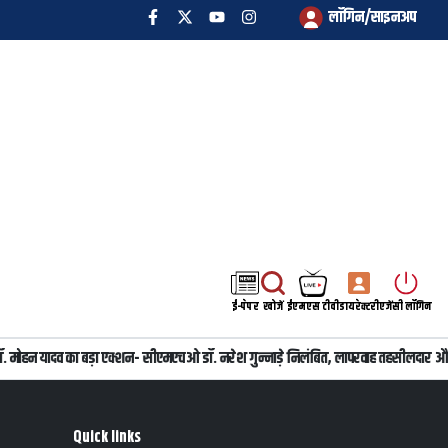
लॉगिन/साइनअप
ई-पेपर
खोजें
ईएमएस टीवी
डायरेक्टरी
एजेंसी लॉगिन
री डॉ. मोहन यादव का बड़ा एक्शन- सीएमएचओ डॉ. नरेश गुन्नाड़े निलंबित, लापरवाह तहसीलदार औ
Quick links