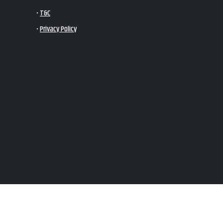
•
T&C
•
Privacy Policy