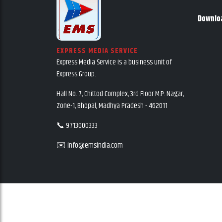
Downlo
EXPRESS MEDIA SERVICE
Express Media Service is a business unit of
Express Group.
Hall No. 7, Chittod Complex, 3rd Floor M.P. Nagar,
Zone-1, Bhopal, Madhya Pradesh - 462011
📞 9713000333
✉️ info@emsindia.com