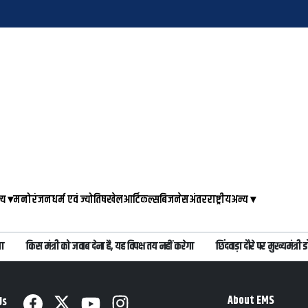
्य
▾
मनोरंजन
धर्म एवं ज्योतिष
खेल
आर्टिकल्स
बिजनेस
अंतरराष्ट्रीय
अन्य
▾
किस मंत्री को जवाब देना है, यह विपक्ष तय नहीं करेगा
छिंदवाड़ा दौरे पर मुख्यमंत्
About EMS
Us