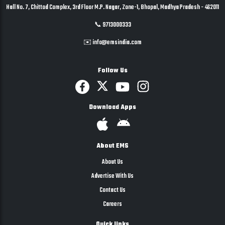
Hall No. 7, Chittod Complex, 3rd Floor M.P. Nagar, Zone-1, Bhopal, Madhya Pradesh - 462011
📞 9713000333
✉️ info@emsindia.com
Follow Us
Download Apps
About EMS
About Us
Advertise With Us
Contact Us
Careers
Quick links