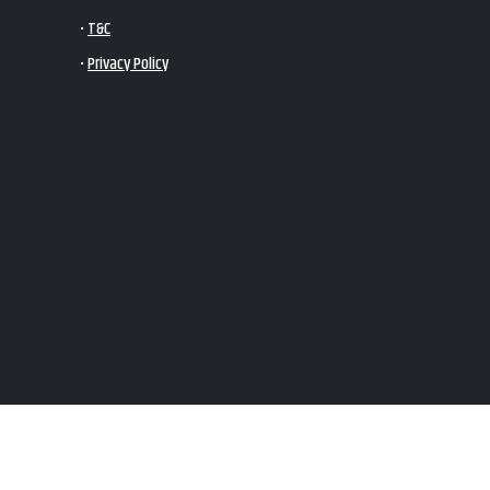
•
T&C
•
Privacy Policy