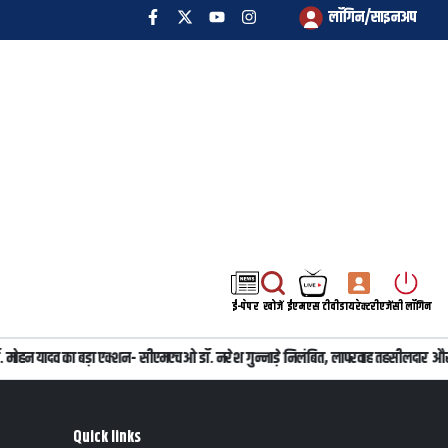
लॉगिन/साइनअप
ई-पेपर
खोजें
ईएमएस टीवी
डायरेक्टरी
एजेंसी लॉगिन
ी डॉ. मोहन यादव का बड़ा एक्शन- सीएमएचओ डॉ. नरेश गुन्नाड़े निलंबित, लापरवाह तहसीलदार और
Quick links