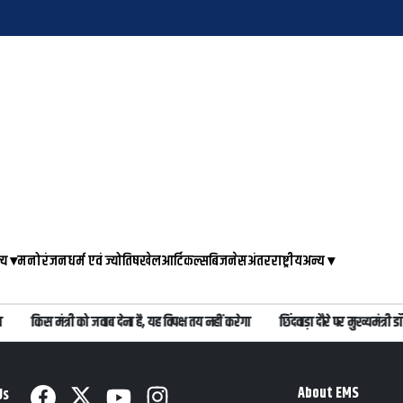
्य
▾
मनोरंजन
धर्म एवं ज्योतिष
खेल
आर्टिकल्स
बिजनेस
अंतरराष्ट्रीय
अन्य
▾
किस मंत्री को जवाब देना है, यह विपक्ष तय नहीं करेगा
छिंदवाड़ा दौरे पर मुख्यमंत्र
About EMS
Us