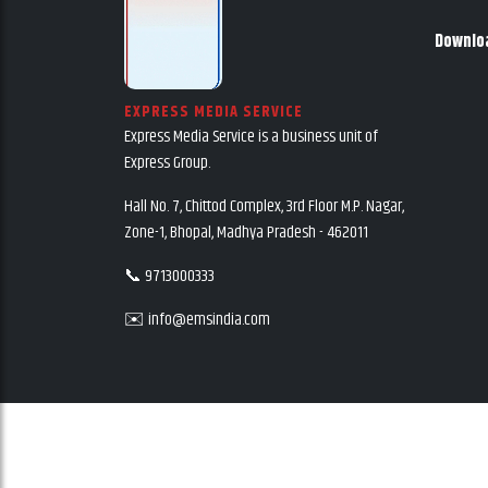
Downlo
EXPRESS MEDIA SERVICE
Express Media Service is a business unit of
Express Group.
Hall No. 7, Chittod Complex, 3rd Floor M.P. Nagar,
Zone-1, Bhopal, Madhya Pradesh - 462011
📞 9713000333
✉️ info@emsindia.com