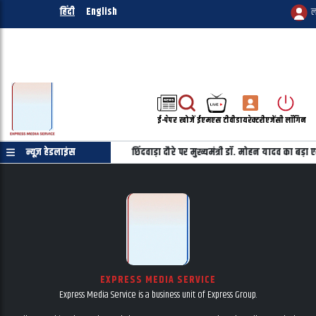
हिंदी
English
ल
ई-पेपर
खोजें
ईएमएस टीवी
डायरेक्टरी
एजेंसी लॉगिन
 यह विपक्ष तय नहीं करेगा&nbsp;
न्यूज़ हेडलाइंस
छिंदवाड़ा दौरे पर मुख्यमंत्री डॉ. मोहन यादव का बड
EXPRESS MEDIA SERVICE
Express Media Service is a business unit of Express Group.