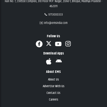
Hall No. 7, Chittod Complex, 3rd Floor M.P. Nagar, Zone-1, Bhopal, Madhya Pradesh -
462011
📞 9713000333
✉️ info@emsindia.com
Follow Us
Download Apps
About EMS
About Us
Advertise With Us
Contact Us
Careers