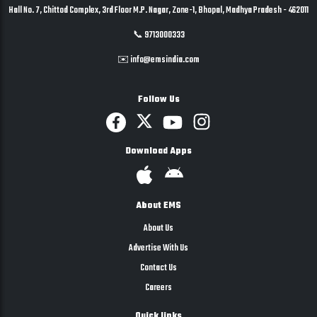
Hall No. 7, Chittod Complex, 3rd Floor M.P. Nagar, Zone-1, Bhopal, Madhya Pradesh - 462011
📞 9713000333
✉️ info@emsindia.com
Follow Us
Download Apps
About EMS
About Us
Advertise With Us
Contact Us
Careers
Quick links