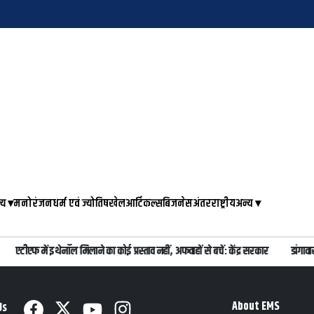
्य
▾
मनोरंजन
धर्म एवं ज्योतिष
खेल
आर्टिकल्स
बिजनेस
अंतरराष्ट्रीय
अन्य
▾
एटीएफ में इथेनॉल मिलाने का कोई प्रस्ताव नहीं, अफवाहों से बचें: केंद्र सरकार
डांगावा
About EMS
Us