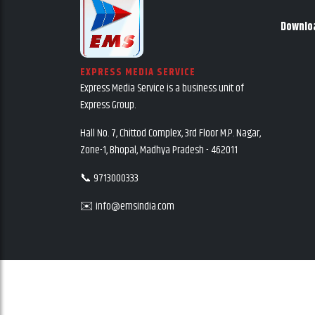
Downlo
EXPRESS MEDIA SERVICE
Express Media Service is a business unit of
Express Group.
Hall No. 7, Chittod Complex, 3rd Floor M.P. Nagar,
Zone-1, Bhopal, Madhya Pradesh - 462011
📞 9713000333
✉️ info@emsindia.com