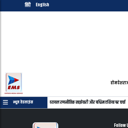
हिंदी
English
होम
देश
राज
याहू की फोन पर बातचीत, भारत-इजरायल रणनीतिक साझेदारी और पश्चिम एशिया पर चर्चा
न्यूज़ हेडलाइंस
Follow 