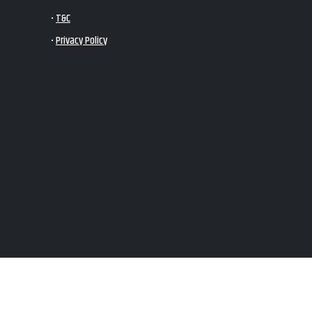
•
T&C
•
Privacy Policy