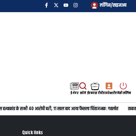
लॉगिन/साइनअप
ई-पेपर
खोजें
ईएमएस टीवी
डायरेक्टरी
एजेंसी लॉगिन
स हत्याकांड के सभी 40 आरोपी बरी, 11 साल बाद आया फैसला चिंताजनक: गहलोत
ताकतवर
Quick links