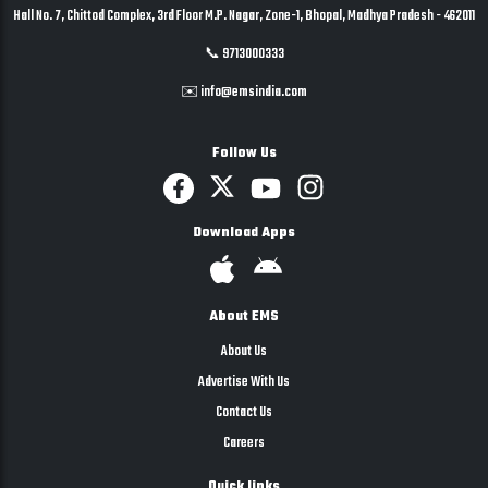
Hall No. 7, Chittod Complex, 3rd Floor M.P. Nagar, Zone-1, Bhopal, Madhya Pradesh - 462011
📞 9713000333
✉️ info@emsindia.com
Follow Us
Download Apps
About EMS
About Us
Advertise With Us
Contact Us
Careers
Quick links