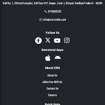
Hall No. 7, Chittod Complex, 3rd Floor M.P. Nagar, Zone-1, Bhopal, Madhya Pradesh - 462011
📞 9713000333
✉️ info@emsindia.com
Follow Us
Download Apps
About EMS
About Us
Advertise With Us
Contact Us
Careers
Quick links