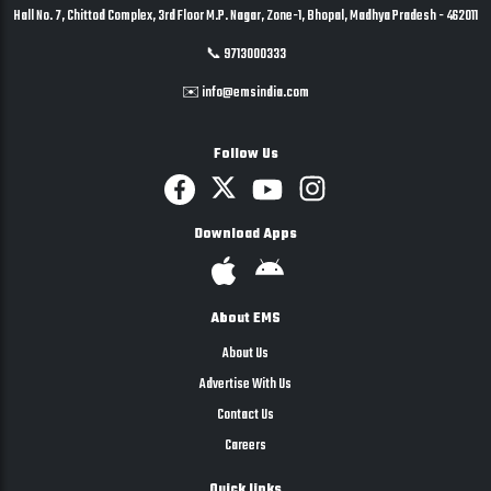
Hall No. 7, Chittod Complex, 3rd Floor M.P. Nagar, Zone-1, Bhopal, Madhya Pradesh - 462011
📞 9713000333
✉️ info@emsindia.com
Follow Us
Download Apps
About EMS
About Us
Advertise With Us
Contact Us
Careers
Quick links