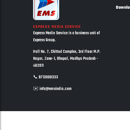
Downlo
EXPRESS MEDIA SERVICE
Express Media Service is a business unit of
Express Group.
Hall No. 7, Chittod Complex, 3rd Floor M.P.
Nagar, Zone-1, Bhopal, Madhya Pradesh -
462011
📞 9713000333
✉️ info@emsindia.com