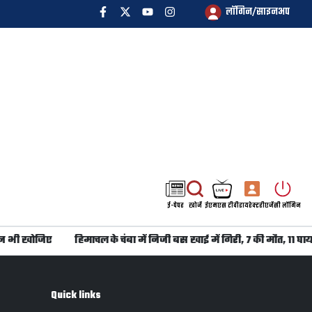
लॉगिन/साइनअप
ई-पेपर
खोजें
ईएमएस टीवी
डायरेक्टरी
एजेंसी लॉगिन
न भी खोजिए
हिमाचल के चंबा में निजी बस खाई में गिरी, 7 की मौत, 11 घाय
Quick links