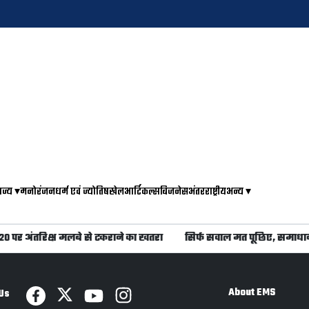
ाज्य
▾
मनोरंजन
धर्म एवं ज्योतिष
खेल
आर्टिकल्स
बिजनेस
अंतरराष्ट्रीय
अन्य
▾
े 20 पर अंतरिक्ष मलबे से टकराने का खतरा
सिर्फ सवाल मत पूछिए, समाधा
About EMS
Us