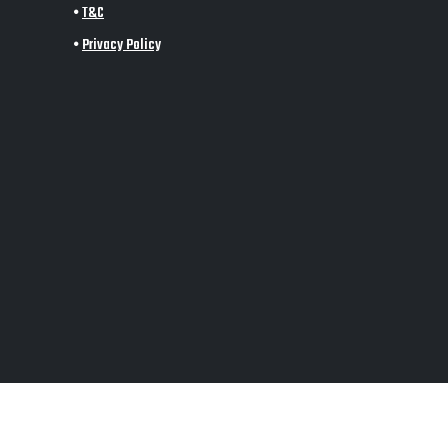
•
T&C
•
Privacy Policy