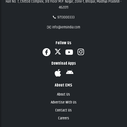
Hall No. 7, Chittod Complex, 3rd Floor M.P. Nagar, Zone-1, Bhopal, Madhya Pradesh -
462011
📞 9713000333
✉️ info@emsindia.com
Follow Us
Download Apps
About EMS
About Us
Advertise With Us
Contact Us
Careers