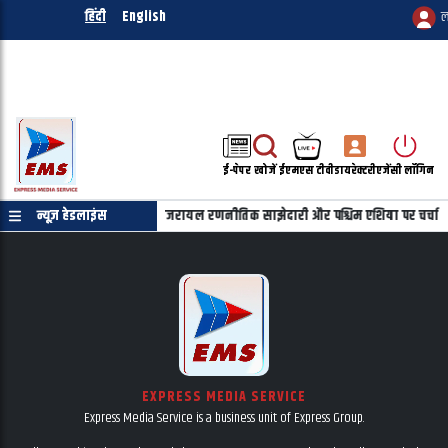
हिंदी
English
ल
ई-पेपर
खोजें
ईएमएस टीवी
डायरेक्टरी
एजेंसी लॉगिन
ाहू की फोन पर बातचीत, भारत-इजरायल रणनीतिक साझेदारी और पश्चिम एशिया पर चर्चा
न्यूज़ हेडलाइंस
EXPRESS MEDIA SERVICE
Express Media Service is a business unit of Express Group.