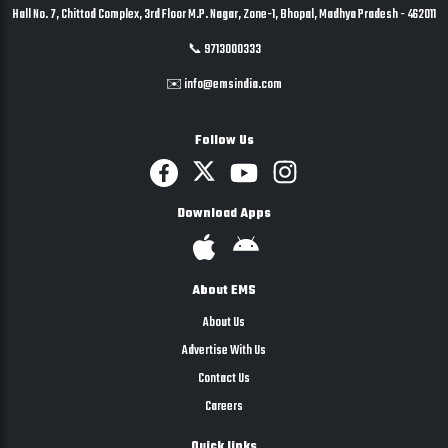
Hall No. 7, Chittod Complex, 3rd Floor M.P. Nagar, Zone-1, Bhopal, Madhya Pradesh - 462011
📞 9713000333
✉️ info@emsindia.com
Follow Us
Download Apps
About EMS
About Us
Advertise With Us
Contact Us
Careers
Quick links