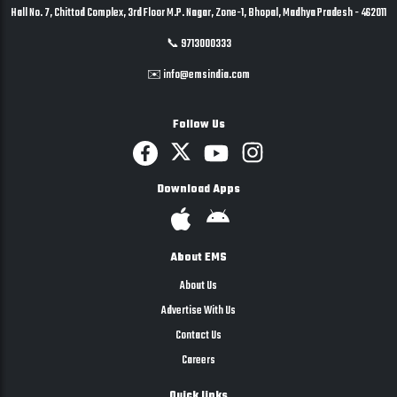
Hall No. 7, Chittod Complex, 3rd Floor M.P. Nagar, Zone-1, Bhopal, Madhya Pradesh - 462011
📞 9713000333
✉️ info@emsindia.com
Follow Us
Download Apps
About EMS
About Us
Advertise With Us
Contact Us
Careers
Quick links