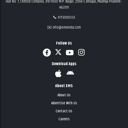
Hall No. 7, Chittod Complex, 3rd Floor M.P. Nagar, Zone-1, Bhopal, Madhya Pradesh -
462011
📞 9713000333
✉️ info@emsindia.com
Follow Us
Download Apps
About EMS
About Us
Advertise With Us
Contact Us
Careers