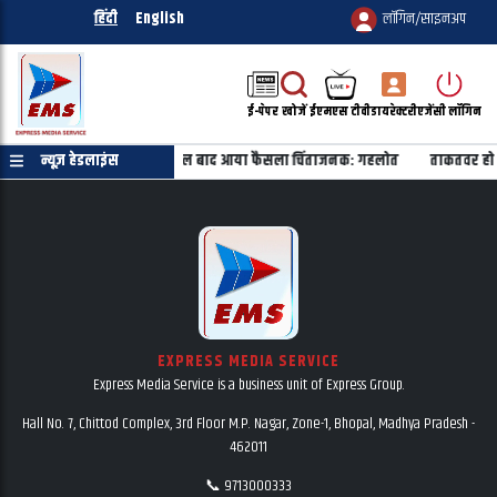
हिंदी
English
लॉगिन/साइनअप
ई-पेपर
खोजें
ईएमएस टीवी
डायरेक्टरी
एजेंसी लॉगिन
ाकांड के सभी 40 आरोपी बरी, 11 साल बाद आया फैसला चिंताजनक: गहलोत
न्यूज़ हेडलाइंस
ताकतवर हो 
EXPRESS MEDIA SERVICE
Express Media Service is a business unit of Express Group.
Hall No. 7, Chittod Complex, 3rd Floor M.P. Nagar, Zone-1, Bhopal, Madhya Pradesh -
462011
📞 9713000333