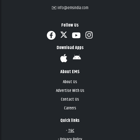
✉️ info@emsindia.com
Follow Us
Download Apps
About EMS
About Us
Advertise With Us
Contact Us
Careers
Quick links
•
T&C
•
Privacy Policy