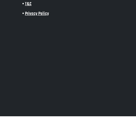
•
T&C
•
Privacy Policy