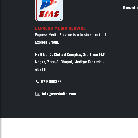
Downlo
EXPRESS MEDIA SERVICE
Express Media Service is a business unit of
Express Group.
Hall No. 7, Chittod Complex, 3rd Floor M.P.
Nagar, Zone-1, Bhopal, Madhya Pradesh -
462011
📞 9713000333
✉️ info@emsindia.com