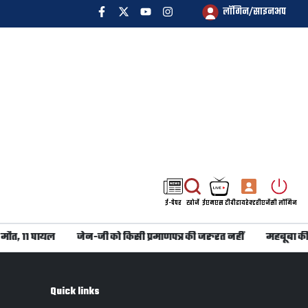
लॉगिन/साइनअप
ई-पेपर
खोजें
ईएमएस टीवी
डायरेक्टरी
एजेंसी लॉगिन
मौत, 11 घायल
जेन-जी को किसी प्रमाणपत्र की जरुरत नहीं
महबूबा की 
Quick links