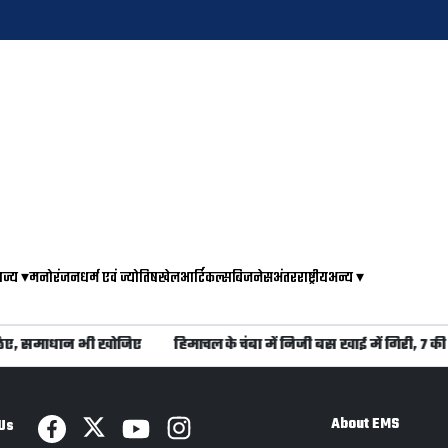
ाज्य
▾
मनोरंजन
धर्म एवं ज्योतिष
खेल
आर्टिकल्स
बिजनेस
अंतरराष्ट्रीय
अन्य
▾
िए, समाधान भी खोजिए
हिमाचल के चंबा में निजी बस खाई में गिरी, 7 की 
About EMS
Us