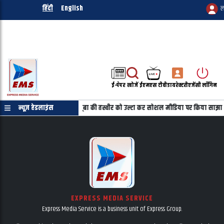
हिंदी
English
ल
ई-पेपर
खोजें
ईएमएस टीवी
डायरेक्टरी
एजेंसी लॉगिन
ाणपत्र की जरुरत नहीं
न्यूज़ हेडलाइंस
महबूबा की तस्वीर को उल्टा कर सोशल मीडिया पर किया साझा
EXPRESS MEDIA SERVICE
Express Media Service is a business unit of Express Group.