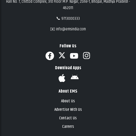
Hall No. 7, Chittod Complex, 3rd Floor M.P. Nagar, Zone-1, Bhopal, Madhya Pradesh -
462011
📞 9713000333
✉️ info@emsindia.com
Follow Us
Download Apps
About EMS
About Us
Advertise With Us
Contact Us
Careers