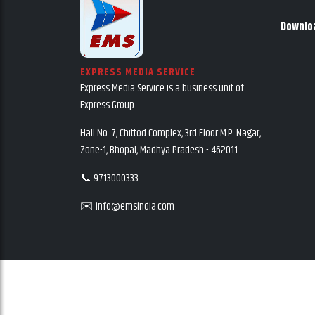
Downlo
EXPRESS MEDIA SERVICE
Express Media Service is a business unit of
Express Group.
Hall No. 7, Chittod Complex, 3rd Floor M.P. Nagar,
Zone-1, Bhopal, Madhya Pradesh - 462011
📞 9713000333
✉️ info@emsindia.com