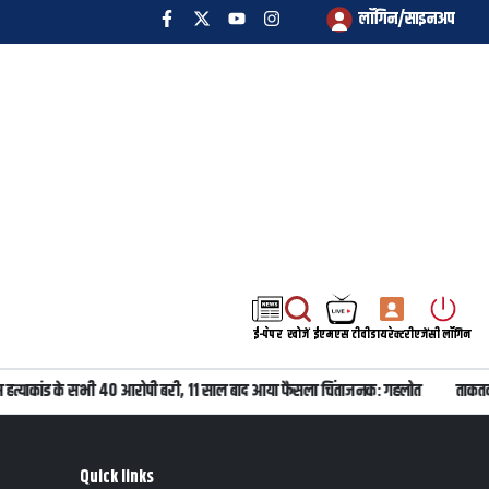
लॉगिन/साइनअप
ई-पेपर
खोजें
ईएमएस टीवी
डायरेक्टरी
एजेंसी लॉगिन
 हत्याकांड के सभी 40 आरोपी बरी, 11 साल बाद आया फैसला चिंताजनक: गहलोत
ताकतवर
Quick links