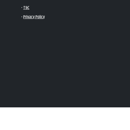
•
T&C
•
Privacy Policy