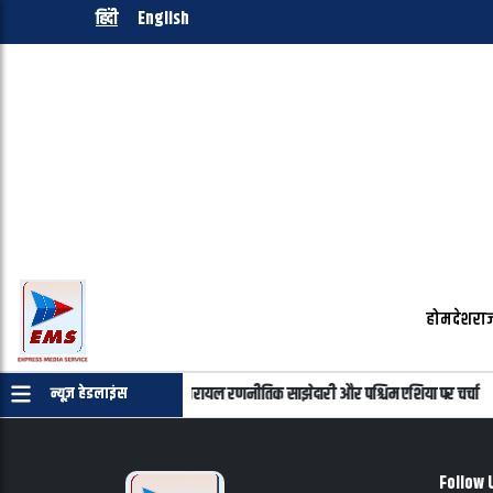
हिंदी
English
होम
देश
राज
याहू की फोन पर बातचीत, भारत-इजरायल रणनीतिक साझेदारी और पश्चिम एशिया पर चर्चा
न्यूज़ हेडलाइंस
Follow 