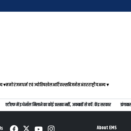
्य
▾
मनोरंजन
धर्म एवं ज्योतिष
खेल
आर्टिकल्स
बिजनेस
अंतरराष्ट्रीय
अन्य
▾
एटीएफ में इथेनॉल मिलाने का कोई प्रस्ताव नहीं, अफवाहों से बचें: केंद्र सरकार
डांगावास
About EMS
Us