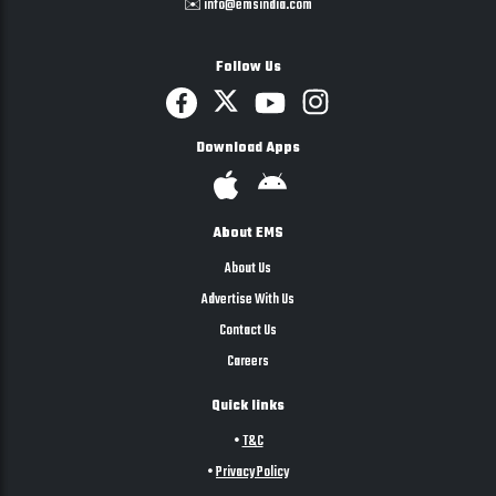
✉️ info@emsindia.com
Follow Us
Download Apps
About EMS
About Us
Advertise With Us
Contact Us
Careers
Quick links
•
T&C
•
Privacy Policy