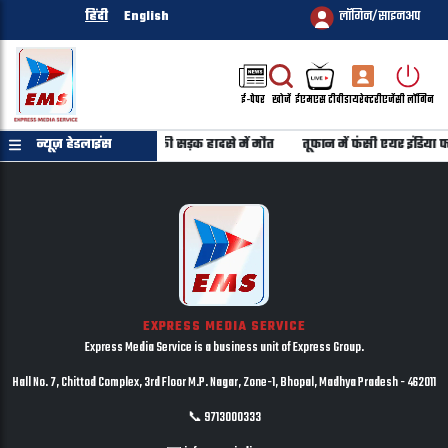
हिंदी
English
लॉगिन/साइनअप
ई-पेपर
खोजें
ईएमएस टीवी
डायरेक्टरी
एजेंसी लॉगिन
कर गुजरात लौट रहे 6 युवकों की सड़क हादसे में मौत
न्यूज़ हेडलाइंस
तूफान में फंसी एयर इंडिया फ्
EXPRESS MEDIA SERVICE
Express Media Service is a business unit of Express Group.
Hall No. 7, Chittod Complex, 3rd Floor M.P. Nagar, Zone-1, Bhopal, Madhya Pradesh - 462011
📞 9713000333