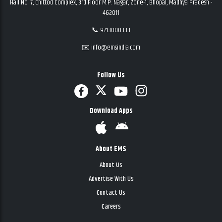
Hall No. 7, Chittod Complex, 3rd Floor M.P. Nagar, Zone-1, Bhopal, Madhya Pradesh -
462011
📞 9713000333
✉️ info@emsindia.com
Follow Us
Download Apps
About EMS
About Us
Advertise With Us
Contact Us
Careers