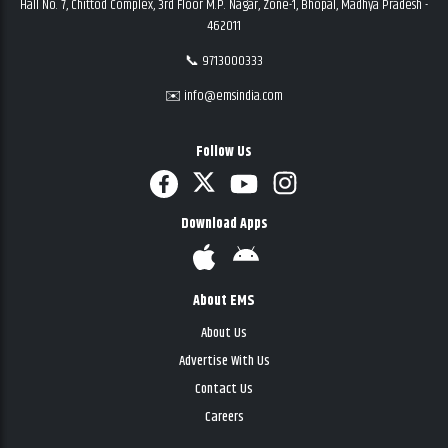
Hall No. 7, Chittod Complex, 3rd Floor M.P. Nagar, Zone-1, Bhopal, Madhya Pradesh -
462011
📞 9713000333
✉️ info@emsindia.com
Follow Us
Download Apps
About EMS
About Us
Advertise With Us
Contact Us
Careers