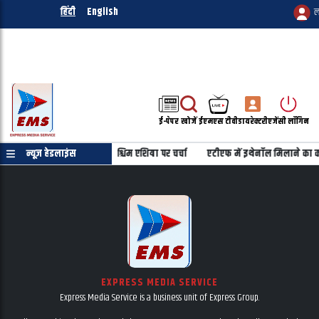
हिंदी
English
ल
ई-पेपर
खोजें
ईएमएस टीवी
डायरेक्टरी
एजेंसी लॉगिन
ायल रणनीतिक साझेदारी और पश्चिम एशिया पर चर्चा
न्यूज़ हेडलाइंस
एटीएफ में इथेनॉल मिलाने का कोई प
EXPRESS MEDIA SERVICE
Express Media Service is a business unit of Express Group.