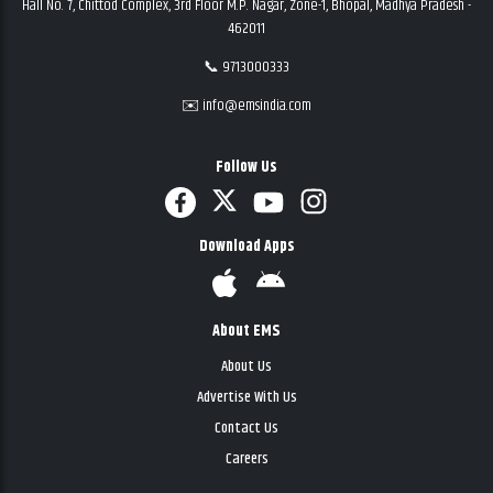
Hall No. 7, Chittod Complex, 3rd Floor M.P. Nagar, Zone-1, Bhopal, Madhya Pradesh -
462011
📞 9713000333
✉️ info@emsindia.com
Follow Us
Download Apps
About EMS
About Us
Advertise With Us
Contact Us
Careers