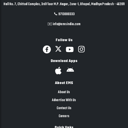
Hall No. 7, Chittod Complex, 3rd Floor M.P. Nagar, Zone-1, Bhopal, Madhya Pradesh - 462011
📞 9713000333
✉️ info@emsindia.com
Follow Us
Download Apps
About EMS
About Us
Advertise With Us
Contact Us
Careers
Quick links