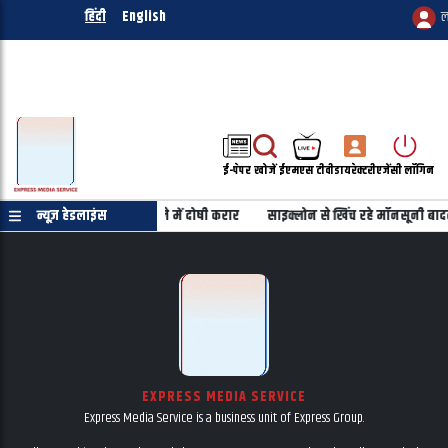
हिंदी
English
ल
ई-पेपर
खोजें
ईएमएस टीवी
डायरेक्टरी
एजेंसी लॉगिन
ुण तेजपाल यौन उत्पीड़न मामले में दोषी करार
न्यूज़ हेडलाइंस
साइक्लोन से खिंच रहे मॉनसूनी बादल
EXPRESS MEDIA SERVICE
Express Media Service is a business unit of Express Group.