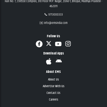
Hall No. 7, Chittod Complex, 3rd Floor M.P. Nagar, Zone-1, Bhopal, Madhya Pradesh -
462011
📞 9713000333
✉️ info@emsindia.com
Follow Us
Download Apps
About EMS
About Us
Advertise With Us
Contact Us
Careers