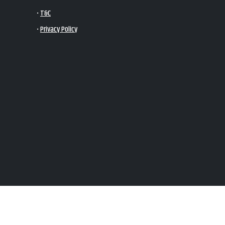
•
T&C
•
Privacy Policy