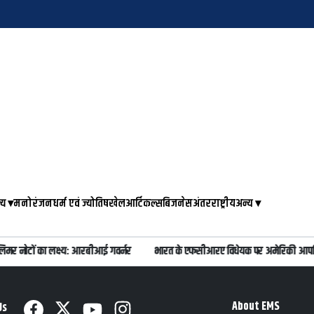
्य
▾
मनोरंजन
धर्म एवं ज्योतिष
खेल
आर्टिकल्स
बिजनेस
अंतरराष्ट्रीय
अन्य
▾
िमर नोटों का लक्ष्य: आरबीआई गवर्नर
भारत के एफसीआरए विधेयक पर अमेरिकी आपत्ति
About EMS
Us