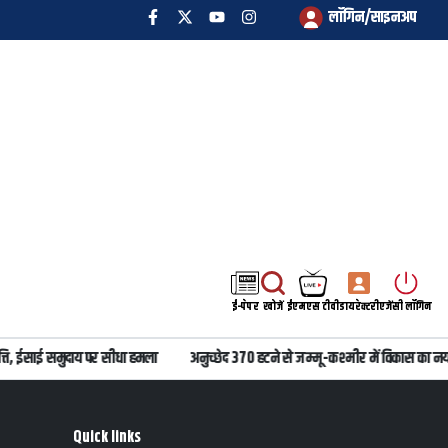
लॉगिन/साइनअप
ई-पेपर
खोजें
ईएमएस टीवी
डायरेक्टरी
एजेंसी लॉगिन
, ईसाई समुदाय पर सीधा हमला
अनुच्छेद 370 हटने से जम्मू-कश्मीर में विकास का नया
Quick links