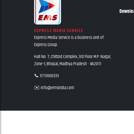
Downlo
EXPRESS MEDIA SERVICE
Express Media Service is a business unit of
Express Group.
Hall No. 7, Chittod Complex, 3rd Floor M.P. Nagar,
Zone-1, Bhopal, Madhya Pradesh - 462011
📞 9713000333
✉️ info@emsindia.com