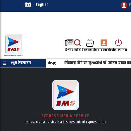
हिंदी
English
ल
ई-पेपर
खोजें
ईएमएस टीवी
डायरेक्टरी
एजेंसी लॉगिन
ेना है, यह विपक्ष तय नहीं करेगा&nbsp;
न्यूज़ हेडलाइंस
छिंदवाड़ा दौरे पर मुख्यमंत्री डॉ. मोहन याद
EXPRESS MEDIA SERVICE
Express Media Service is a business unit of Express Group.