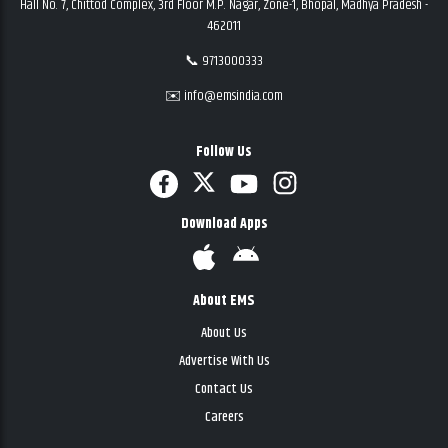
Hall No. 7, Chittod Complex, 3rd Floor M.P. Nagar, Zone-1, Bhopal, Madhya Pradesh -
462011
📞 9713000333
✉️ info@emsindia.com
Follow Us
Download Apps
About EMS
About Us
Advertise With Us
Contact Us
Careers