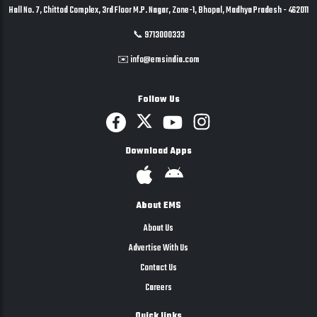
Hall No. 7, Chittod Complex, 3rd Floor M.P. Nagar, Zone-1, Bhopal, Madhya Pradesh - 462011
📞 9713000333
✉️ info@emsindia.com
Follow Us
Download Apps
About EMS
About Us
Advertise With Us
Contact Us
Careers
Quick links