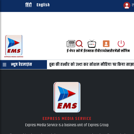
हिंदी
English
ल
ई-पेपर
खोजें
ईएमएस टीवी
डायरेक्टरी
एजेंसी लॉगिन
रमाणपत्र की जरुरत नहीं
न्यूज़ हेडलाइंस
महबूबा की तस्वीर को उल्टा कर सोशल मीडिया पर किया साझा
EXPRESS MEDIA SERVICE
Express Media Service is a business unit of Express Group.