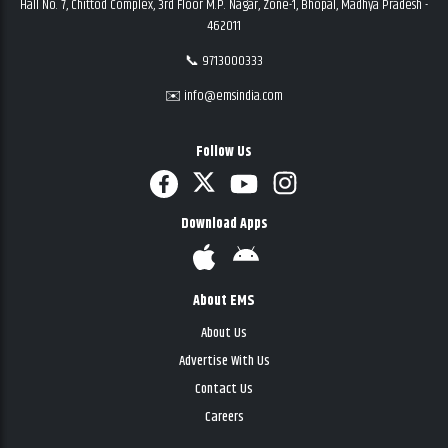
Hall No. 7, Chittod Complex, 3rd Floor M.P. Nagar, Zone-1, Bhopal, Madhya Pradesh -
462011
📞 9713000333
✉️ info@emsindia.com
Follow Us
Download Apps
About EMS
About Us
Advertise With Us
Contact Us
Careers