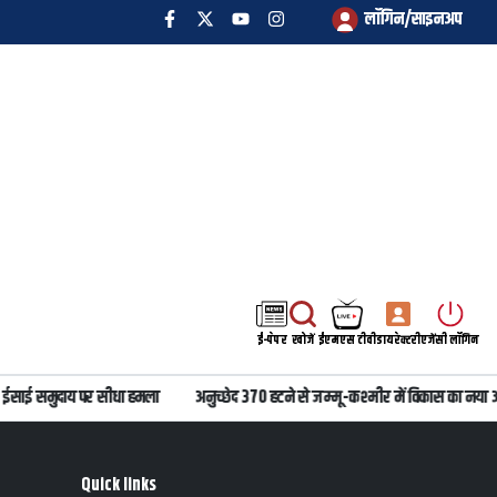
लॉगिन/साइनअप
ई-पेपर
खोजें
ईएमएस टीवी
डायरेक्टरी
एजेंसी लॉगिन
साई समुदाय पर सीधा हमला
अनुच्छेद 370 हटने से जम्मू-कश्मीर में विकास का नया अध
Quick links