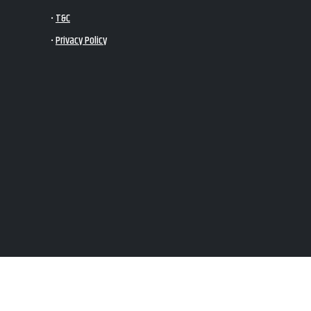
•
T&C
•
Privacy Policy