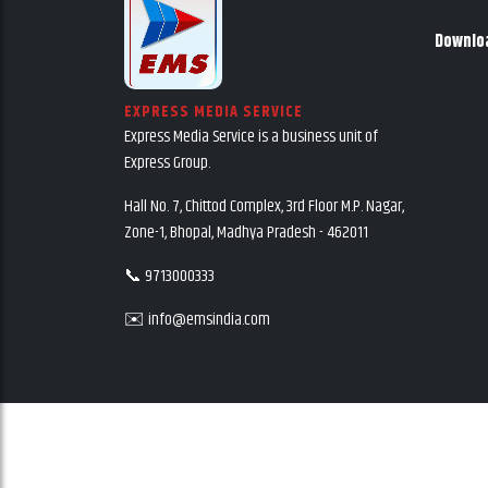
Downlo
EXPRESS MEDIA SERVICE
Express Media Service is a business unit of
Express Group.
Hall No. 7, Chittod Complex, 3rd Floor M.P. Nagar,
Zone-1, Bhopal, Madhya Pradesh - 462011
📞 9713000333
✉️ info@emsindia.com