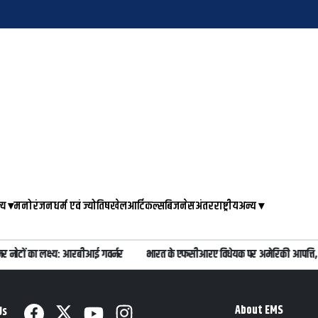
्य
▾
मनोरंजन
धर्म एवं ज्योतिष
खेल
आर्टिकल्स
बिजनेस
अंतरराष्ट्रीय
अन्य
▾
र नोटों का लक्ष्य: आरबीआई गवर्नर
भारत के एफसीआरए विधेयक पर अमेरिकी आपत्ति, ई
About EMS
Us