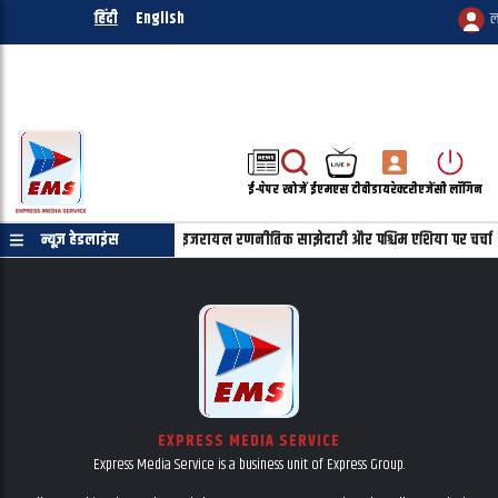
हिंदी
English
ल
ई-पेपर
खोजें
ईएमएस टीवी
डायरेक्टरी
एजेंसी लॉगिन
याहू की फोन पर बातचीत, भारत-इजरायल रणनीतिक साझेदारी और पश्चिम एशिया पर चर्चा
न्यूज़ हेडलाइंस
EXPRESS MEDIA SERVICE
Express Media Service is a business unit of Express Group.