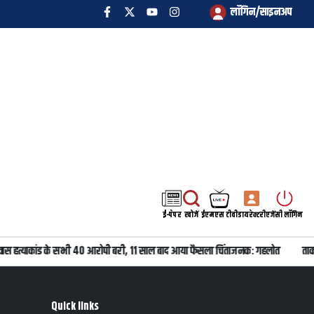
लॉगिन/साइनअप
ई-पेपर
खोजें
ईएमएस टीवी
डायरेक्टरी
एजेंसी लॉगिन
वास हत्याकांड के सभी 40 आरोपी बरी, 11 साल बाद आया फैसला चिंताजनक: गहलोत
ताकत
Quick links