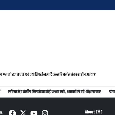
्य
▾
मनोरंजन
धर्म एवं ज्योतिष
खेल
आर्टिकल्स
बिजनेस
अंतरराष्ट्रीय
अन्य
▾
एटीएफ में इथेनॉल मिलाने का कोई प्रस्ताव नहीं, अफवाहों से बचें: केंद्र सरकार
डांगा
About EMS
Us