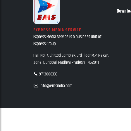
Downlo
EXPRESS MEDIA SERVICE
Express Media Service is a business unit of
Express Group.
Hall No. 7, Chittod Complex, 3rd Floor M.P. Nagar,
Zone-1, Bhopal, Madhya Pradesh - 462011
📞 9713000333
✉️ info@emsindia.com