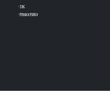
•
T&C
•
Privacy Policy