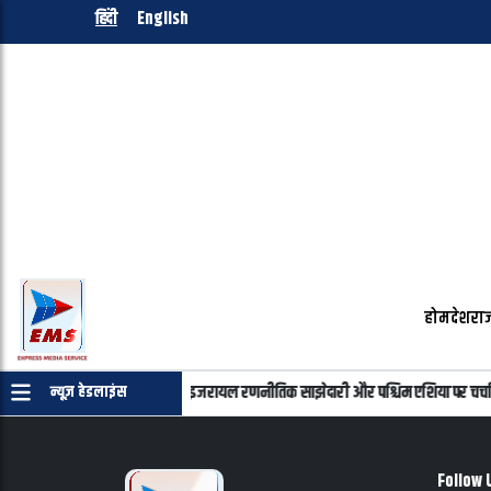
हिंदी
English
होम
देश
राज
न्याहू की फोन पर बातचीत, भारत-इजरायल रणनीतिक साझेदारी और पश्चिम एशिया पर चर्चा
न्यूज़ हेडलाइंस
Follow 