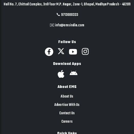
Hall No. 7, Chittod Complex, 3rd Floor M.P. Nagar, Zone-1, Bhopal, Madhya Pradesh - 462011
📞 9713000333
✉️ info@emsindia.com
Follow Us
Download Apps
About EMS
About Us
Advertise With Us
Contact Us
Careers
Quick links