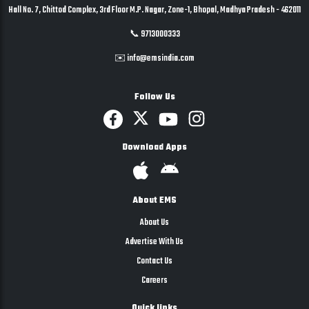
Hall No. 7, Chittod Complex, 3rd Floor M.P. Nagar, Zone-1, Bhopal, Madhya Pradesh - 462011
📞 9713000333
✉️ info@emsindia.com
Follow Us
Download Apps
About EMS
About Us
Advertise With Us
Contact Us
Careers
Quick links