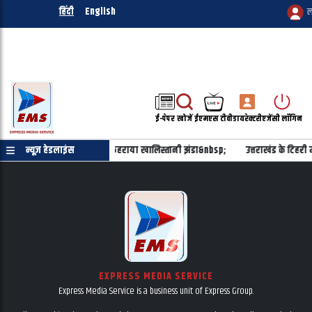
हिंदी
English
ल
ई-पेपर
खोजें
ईएमएस टीवी
डायरेक्टरी
एजेंसी लॉगिन
ूल में प्रिंसिपल के दफ्तर के बाहर फहराया खालिस्तानी झंडा&nbsp;
न्यूज़ हेडलाइंस
उत्तराखंड के टिहरी म
EXPRESS MEDIA SERVICE
Express Media Service is a business unit of Express Group.